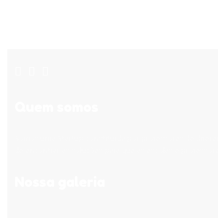
E-mail: contato@s2f.com.br
Endereço: Guaratinguetá-SP
Funcionamento: Seg à Sex - 9h às 18h
Quem somos
Somos uma Startup constituída por professores de difere
de encontrar as soluções para que as escolas e professor
Nossa galeria