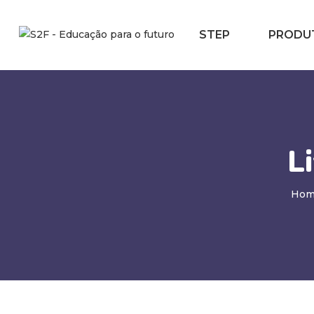
STEP
PRODU
L
Hom
Contato
WhatsApp: +12 99189 0737