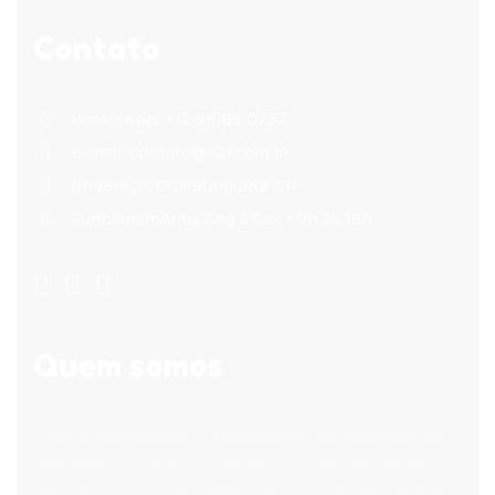
Contato
WhatsApp: +12 99189 0737
E-mail: contato@s2f.com.br
Endereço: Guaratinguetá-SP
Funcionamento: Seg à Sex - 9h às 18h
Quem somos
Somos uma Startup constituída por professores de
diferentes áreas do conhecimento, pesquisadores
em educação e especialistas em tecnologias digitais.